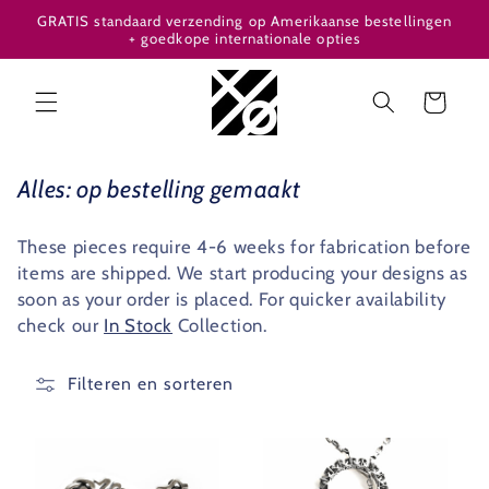
Meteen
GRATIS standaard verzending op Amerikaanse bestellingen
naar de
+ goedkope internationale opties
content
Winkelwagen
C
Alles: op bestelling gemaakt
o
l
These pieces require 4-6 weeks for fabrication before
items are shipped. We start producing your designs as
l
soon as your order is placed. For quicker availability
e
check our
In Stock
Collection.
c
t
Filteren en sorteren
i
e
: