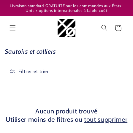
et
Livraison standard GRATUITE sur les commandes aux États-
passer
Unis + options internationales à faible coût
au
contenu
Panier
C
Sautoirs et colliers
o
l
Filtrer et trier
l
e
c
t
i
Aucun produit trouvé
o
Utiliser moins de filtres ou
tout supprimer
n