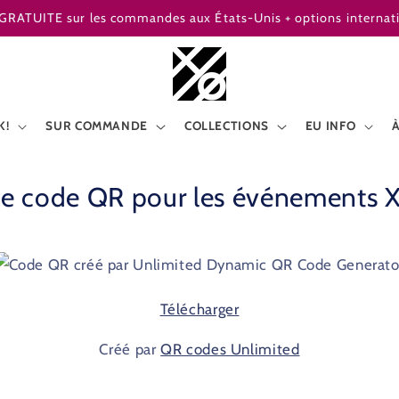
 GRATUITE sur les commandes aux États-Unis + options internatio
K!
SUR COMMANDE
COLLECTIONS
EU INFO
de code QR pour les événements X
Télécharger
Créé par
QR codes Unlimited