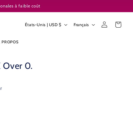
nales à faible coût
L
Pays/région
Connexion
Panier
États-Unis | USD $
Français
a
n
À PROPOS
g
u
 Over 0.
e